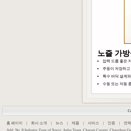
노즐 가방
압력 드롭 좋은 저
주둥이 저장하고 
특수 바닥 설계와 
수동 또는 자동 
C
홈 페이지
|
회사 소개
|
뉴스
|
제품
|
서비스
|
인증
|
연
Add: No. 8 Industry Zone of Xueyi, Anbu Town, Chaoan County, Chaozhou,