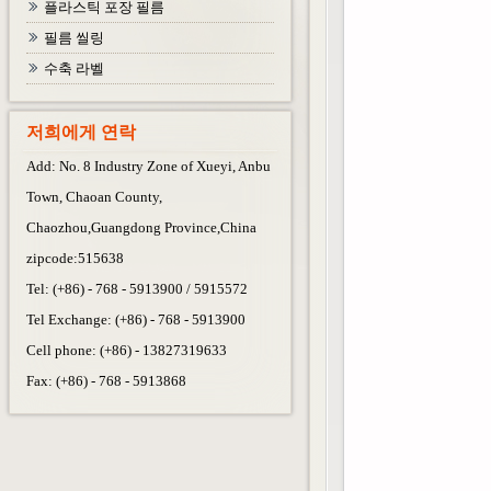
플라스틱 포장 필름
필름 씰링
수축 라벨
저희에게 연락
Add: No. 8 Industry Zone of Xueyi, Anbu
Town, Chaoan County,
Chaozhou,Guangdong Province,China
zipcode:515638
Tel: (+86) - 768 - 5913900 / 5915572
Tel Exchange: (+86) - 768 - 5913900
Cell phone: (+86) - 13827319633
Fax: (+86) - 768 - 5913868