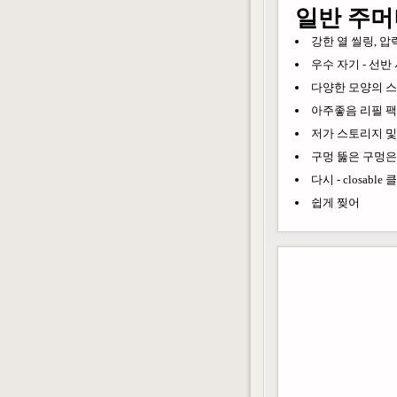
일반 주머
강한 열 씰링, 압력
우수 자기 - 선반 
다양한 모양의 스
아주좋음 리필 팩
저가 스토리지 및
구멍 뚫은 구멍은
다시 - closab
쉽게 찢어